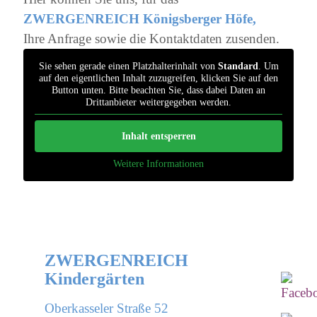
ZWERGENREICH Königsberger Höfe,
Ihre Anfrage sowie die Kontaktdaten zusenden.
Sie sehen gerade einen Platzhalterinhalt von
Standard
. Um
auf den eigentlichen Inhalt zuzugreifen, klicken Sie auf den
Button unten. Bitte beachten Sie, dass dabei Daten an
Drittanbieter weitergegeben werden.
Inhalt entsperren
Weitere Informationen
ZWERGENREICH
Kindergärten
Oberkasseler Straße 52