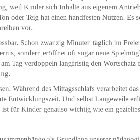
g, weil Kinder sich Inhalte aus eigenem Antri
on oder Teig hat einen handfesten Nutzen. Es sc
reiben vor.
ssbar. Schon zwanzig Minuten täglich im Freie
ernis, sondern eröffnet oft sogar neue Spielmögl
 am Tag verdoppeln langfristig den Wortschatz 
ung.
en. Während des Mittagsschlafs verarbeitet das 
hte Entwicklungszeit. Und selbst Langeweile erf
d ist für Kinder genauso wichtig wie ein gezielte
Zusammenhänge als Grundlage unserer pädagogi